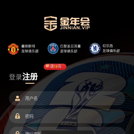
送
18
元
注册
登录